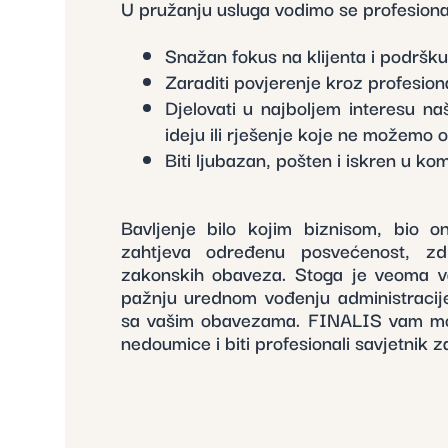
U pružanju usluga vodimo se profesion
Snažan fokus na klijenta i podršk
Zaraditi povjerenje kroz profesiona
Djelovati u najboljem interesu naš
ideju ili rješenje koje ne možemo os
Biti ljubazan, pošten i iskren u kom
Bavljenje bilo kojim biznisom, bio on “
zahtjeva određenu posvećenost, zdr
zakonskih obaveza. Stoga je veoma v
pažnju urednom vođenju administracij
sa vašim obavezama. FINALIS vam može
nedoumice i biti profesionali savjetnik 