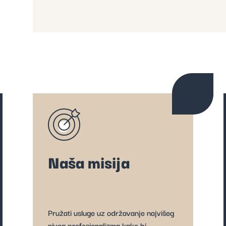
Naša misija
Pružati usluge uz održavanje najvišeg
nivoa profesionalizma kako bi