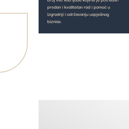
predan i kvalitetan rad i pomoć u
izgradnji i održavanju uspješnog
biznisa.