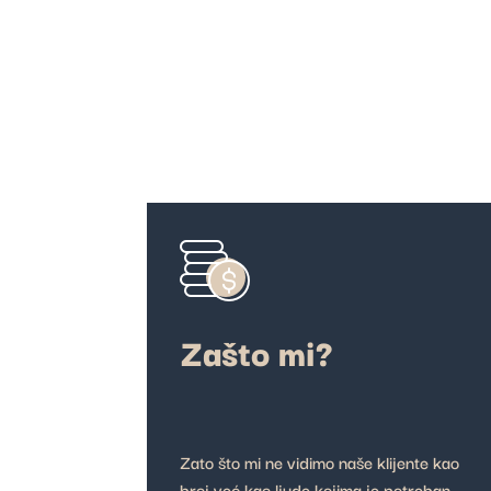
Zašto mi?
Zato što mi ne vidimo naše klijente kao
broj već kao ljude kojima je potreban