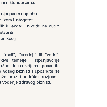
alnim standardima:
u njegovom uspjehu
lizam i integritet
ih klijenata i nikada ne nuditi
tvariti
unikaciji
mali”, “srednji” ili “veliki”,
ave temelje i ispunjavanje
ažno da na vrijeme posvetite
e vašeg biznisa i upoznate se
 pružiti podršku, razjasniti
za vođenje zdravog biznisa.